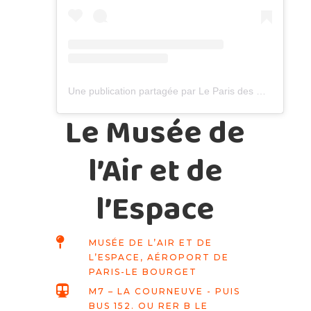
Une publication partagée par Le Paris des minis - On fait quoi à Paris avec des enfants ? (@leparisdesminis)
Le Musée de
l’Air et de
l’Espace

MUSÉE DE L’AIR ET DE
L’ESPACE, AÉROPORT DE
PARIS-LE BOURGET

M7 – LA COURNEUVE - PUIS
BUS 152. OU RER B LE